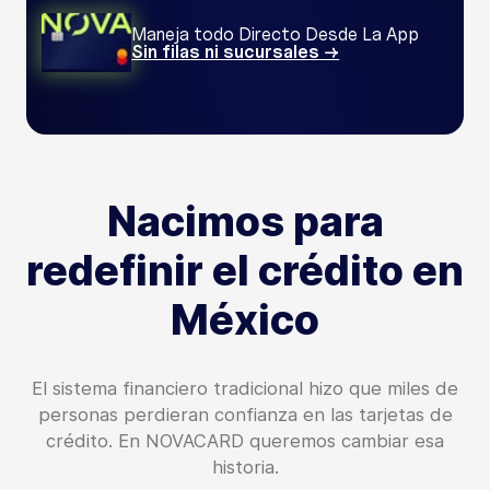
Maneja todo Directo Desde La App
Sin filas ni sucursales →
Nacimos para
redefinir el crédito en
México
El sistema financiero tradicional hizo que miles de
personas perdieran confianza en las tarjetas de
crédito. En NOVACARD queremos cambiar esa
historia.