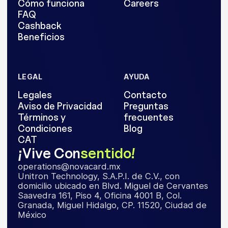
Cómo funciona
Careers
FAQ
Cashback
Beneficios
LEGAL
AYUDA
Legales
Contacto
Aviso de Privacidad
Preguntas
Términos y
frecuentes
Condiciones
Blog
CAT
¡Vive Con
sentido!
operations@novacard.mx
Unitron Technology, S.A.P.I. de C.V., con
domicilio ubicado en Blvd. Miguel de Cervantes
Saavedra 161, Piso 4, Oficina 4001 B, Col.
Granada, Miguel Hidalgo, CP. 11520, Ciudad de
México