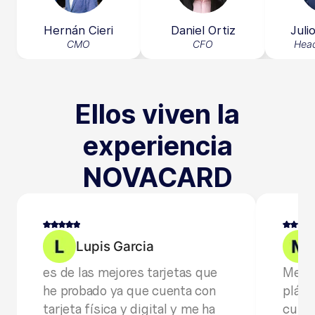
Hernán Cieri
Daniel Ortiz
Juli
CMO
CFO
Head
Ellos viven la
experiencia
NOVACARD
Lupis Garcia
es de las mejores tarjetas que
Me la
he probado ya que cuenta con
plásti
tarjeta física y digital y me ha
cumpl