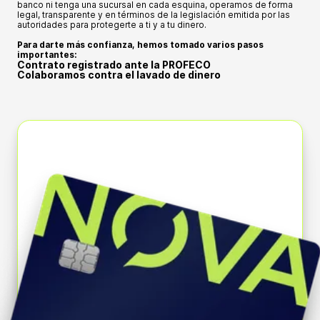
banco ni tenga una sucursal en cada esquina, operamos de forma
legal, transparente y en términos de la legislación emitida por las
autoridades para protegerte a ti y a tu dinero.
Para darte más confianza, hemos tomado varios pasos
importantes:
Contrato registrado ante la PROFECO
Colaboramos contra el lavado de dinero
Nuestro contrato de servicio está inscrito en la Procuraduría Federal
del Consumidor. Esto significa que si tienes algún problema o
Estamos registrados ante el SAT (la autoridad de impuestos) y
queja, la PROFECO puede respaldarte y asegurarse de que
cumplimos con la Ley Antilavado. Esto significa que operamos de
cumplamos lo que prometemos.
forma legal y reportamos cualquier actividad sospechosa,
contribuyendo a la seguridad del sistema financiero del país.