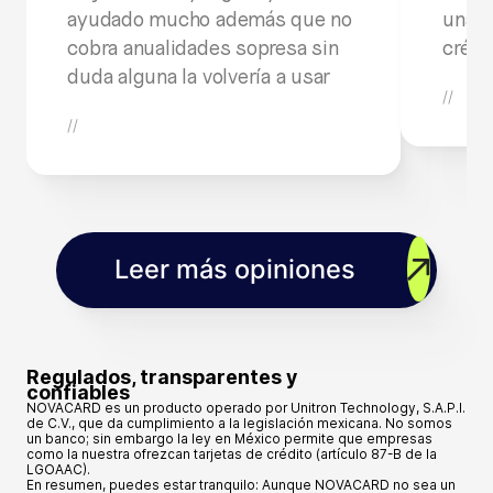
ayudado mucho además que no
una b
cobra anualidades sopresa sin
crédit
duda alguna la volvería a usar
//
//
Leer más opiniones
Regulados, transparentes y
confiables
NOVACARD es un producto operado por Unitron Technology, S.A.P.I.
de C.V., que da cumplimiento a la legislación mexicana. No somos
un banco; sin embargo la ley en México permite que empresas
como la nuestra ofrezcan tarjetas de crédito (artículo 87-B de la
LGOAAC).
En resumen, puedes estar tranquilo: Aunque NOVACARD no sea un