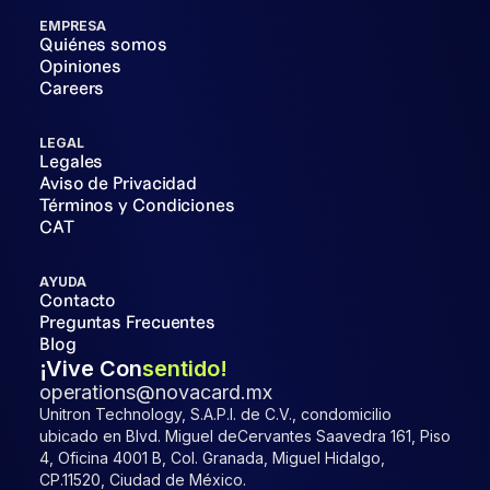
EMPRESA
Quiénes somos
Opiniones
Careers
LEGAL
Legales
Aviso de Privacidad
Términos y Condiciones
CAT
AYUDA
Contacto
Preguntas Frecuentes
Blog
¡Vive Con
sentido!
operations@novacard.mx
Unitron Technology, S.A.P.I. de C.V., condomicilio
ubicado en Blvd. Miguel deCervantes Saavedra 161, Piso
4, Oficina 4001 B, Col. Granada, Miguel Hidalgo,
CP.11520, Ciudad de México.