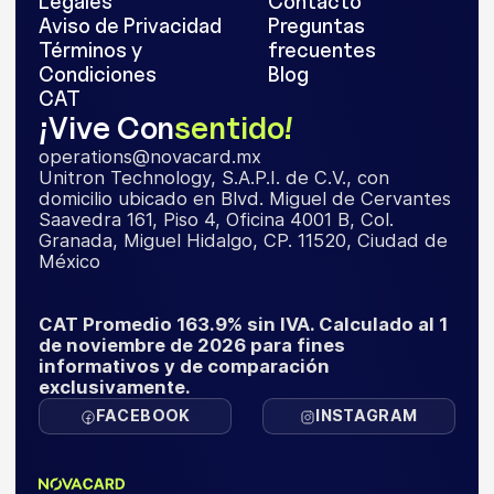
Legales
Contacto
Aviso de Privacidad
Preguntas
Términos y
frecuentes
Condiciones
Blog
CAT
¡Vive Con
sentido!
operations@novacard.mx
Unitron Technology, S.A.P.I. de C.V., con
domicilio ubicado en Blvd. Miguel de Cervantes
Saavedra 161, Piso 4, Oficina 4001 B, Col.
Granada, Miguel Hidalgo, CP. 11520, Ciudad de
México
CAT Promedio 163.9% sin IVA. Calculado al 1
de noviembre de 2026 para fines
informativos y de comparación
exclusivamente.
FACEBOOK
INSTAGRAM