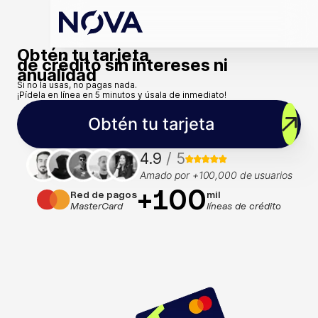
Obtén tu tarjeta
de crédito sin intereses ni
anualidad
Si no la usas, no pagas nada.
¡Pídela en línea en 5 minutos y úsala de inmediato!
Obtén tu tarjeta
4.9
/ 5
Amado por +100,000 de usuarios
+100
Red de pagos
mil
MasterCard
líneas de crédito