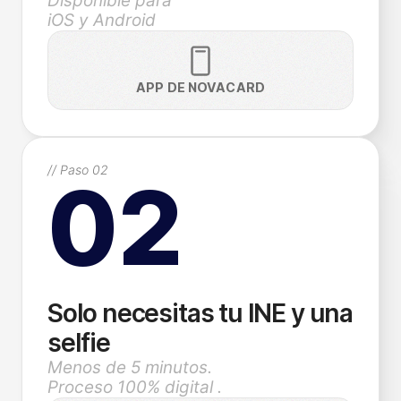
Disponible para
iOS y Android
APP DE NOVACARD
// Paso 02
02
Solo necesitas tu INE y una
selfie
Menos de 5 minutos.
Proceso 100% digital .