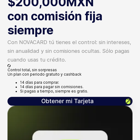
$200,000
MXN
con comisión fija
siempre
Con NOVACARD tú tienes el control: sin intereses,
sin anualidad y sin comisiones ocultas. Sólo pagas
cuando usas tu crédito.
Control total, sin sorpresas
Un plan con periodo gratuito y cashback
14 días
para comprar.
14 días
para pagar sin comisiones.
Si pagas a tiempo,
siempre es gratis.
Obtener mi Tarjeta