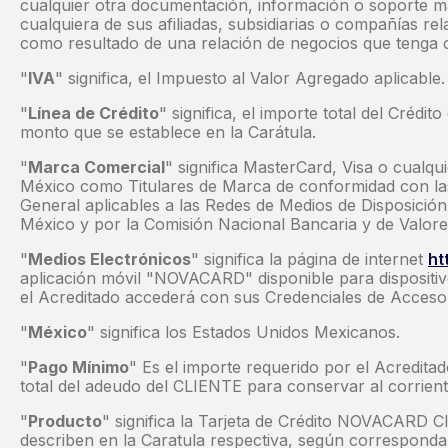
cualquier otra documentación, información o soporte 
cualquiera de sus afiliadas, subsidiarias o compañías re
como resultado de una relación de negocios que tenga c
"
IVA
" significa, el Impuesto al Valor Agregado aplicable.
"
Línea de Crédito
" significa, el importe total del Crédit
monto que se establece en la Carátula.
"
Marca Comercial
" significa MasterCard, Visa o cualqu
México como Titulares de Marca de conformidad con las
General aplicables a las Redes de Medios de Disposición
México y por la Comisión Nacional Bancaria y de Valore
"
Medios Electrónicos
" significa la página de internet
ht
aplicación móvil "NOVACARD" disponible para dispositiv
el Acreditado accederá con sus Credenciales de Acceso
"
México
" significa los Estados Unidos Mexicanos.
"
Pago Mínimo
" Es el importe requerido por el Acreditad
total del adeudo del CLIENTE para conservar al corriente
"
Producto
" significa la Tarjeta de Crédito NOVACARD Cl
describen en la Caratula respectiva, según corresponda